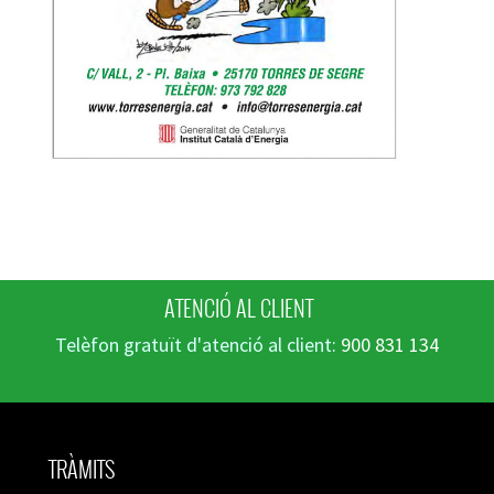
ATENCIÓ AL CLIENT
Telèfon gratuït d'atenció al client:
900 831 134
TRÀMITS