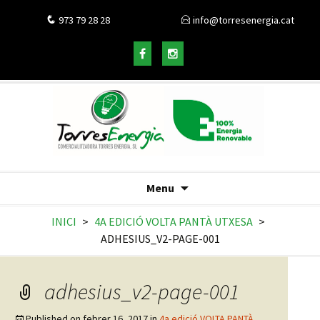
973 79 28 28
info@torresenergia.cat
Menu
INICI
>
4A EDICIÓ VOLTA PANTÀ UTXESA
>
ADHESIUS_V2-PAGE-001
adhesius_v2-page-001
Published on
febrer 16, 2017
in
4a edició VOLTA PANTÀ