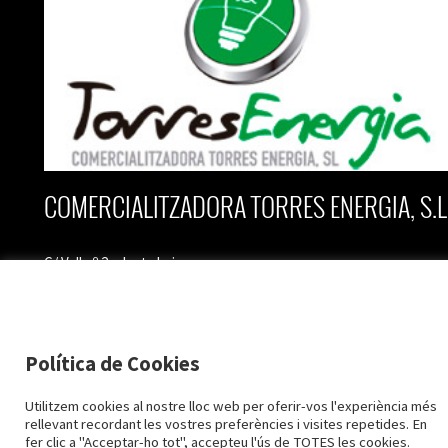
COMERCIALITZADORA TORRES ENERGIA, S.L
C/ Vall nº 2, planta baixa
25170 Torres de Segre
Lleida
Política de Cookies
973 79 28 28
973 79 61 96
2015-2026 TORRESENERGIA ©
info@torresenergia.cat
Utilitzem cookies al nostre lloc web per oferir-vos l'experiència més
Avís Legal i Protecció de dades
Política de Cookies
rellevant recordant les vostres preferències i visites repetides. En
Configuració cookies
fer clic a "Acceptar-ho tot", accepteu l'ús de TOTES les cookies.