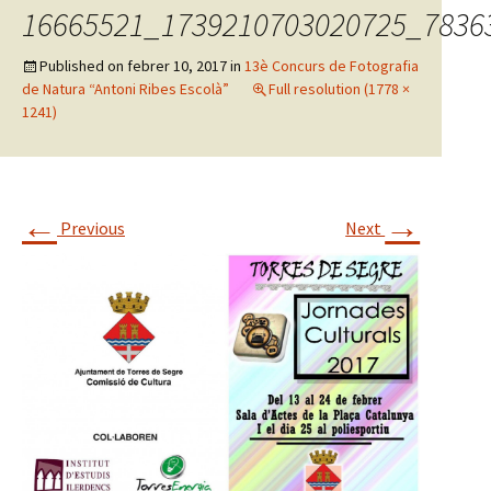
16665521_1739210703020725_7836
Published on
febrer 10, 2017
in
13è Concurs de Fotografia
de Natura “Antoni Ribes Escolà”
Full resolution (1778 ×
1241)
←
→
Previous
Next