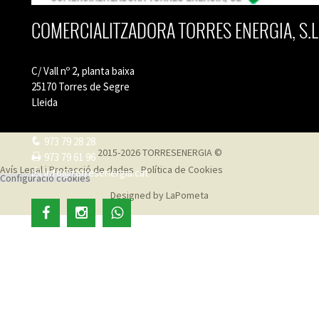
COMERCIALITZADORA TORRES ENERGIA, S.L
C/ Vall nº 2, planta baixa
25170 Torres de Segre
Lleida
973 79 28 28
2015-2026 TORRESENERGIA ©
973 79 61 96
Avís Legal i Protecció de dades
Política de Cookies
info@torresenergia.cat
Configuració cookies
Designed by
LaPometa