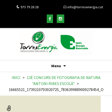
973 79 28 28
info@torresenergia.cat
Menu
INICI
>
13È CONCURS DE FOTOGRAFIA DE NATURA
"ANTONI RIBES ESCOLÀ"
>
16665521_1739210703020725_7836399889009278454_O