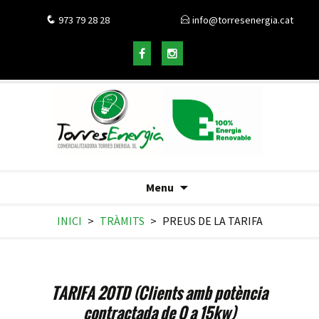
973 79 28 28
info@torresenergia.cat
Menu
INICI
>
TRÀMITS
>
PREUS DE LA TARIFA
TARIFA 20TD (Clients amb potència
contractada de 0 a 15kw)