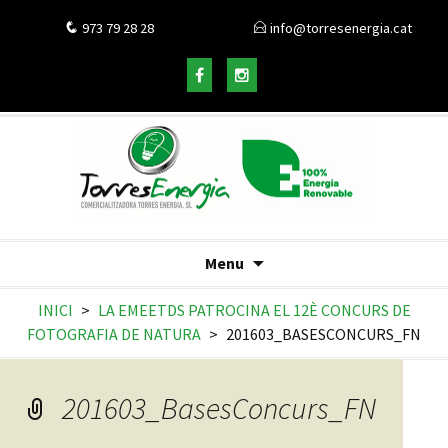
973 79 28 28
info@torresenergia.cat
Menu
INICI
>
LA EMEETDS PATROCINA EL 12È CONCURS DE
FOTOGRAFIA DE NATURA
>
201603_BASESCONCURS_FN
201603_BasesConcurs_FN