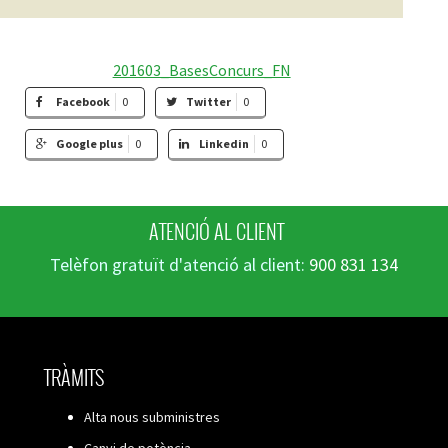
201603_BasesConcurs_FN
Facebook
0
Twitter
0
Google plus
0
Linkedin
0
ATENCIÓ AL CLIENT
Telèfon gratuït d'atenció al client:
900 831 134
TRÀMITS
Alta nous subministres
Canvi de potència