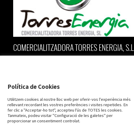
COMERCIALITZADORA TORRES ENERGIA, S.L
C/ Vall nº 2, planta baixa
25170 Torres de Segre
Lleida
Política de Cookies
973 79 28 28
Utilitzem cookies al nostre lloc web per oferir-vos l'experiència més
973 79 61 96
rellevant recordant les vostres preferències i visites repetides. En
2015-2026 TORRESENERGIA ©
info@torresenergia.cat
fer clic a "Acceptar-ho tot", accepteu l'ús de TOTES les cookies.
Avís Legal i Protecció de dades
Política de Cookies
Tanmateix, podeu visitar "Configuració de les galetes" per
Configuració cookies
proporcionar un consentiment controlat.
Designed by
LaPometa