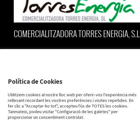
COMERCIALITZADORA TORRES ENERGIA, S.L
C/ Vall nº 2, planta baixa
25170 Torres de Segre
Lleida
Política de Cookies
973 79 28 28
2015-2026 TORRESENERGIA ©
973 79 61 96
Avís Legal i Protecció de dades
Política de Cookies
Utilitzem cookies al nostre lloc web per oferir-vos l'experiència més
info@torresenergia.cat
Configuració cookies
rellevant recordant les vostres preferències i visites repetides. En
Designed by
LaPometa
fer clic a "Acceptar-ho tot", accepteu l'ús de TOTES les cookies.
Tanmateix, podeu visitar "Configuració de les galetes" per
proporcionar un consentiment controlat.