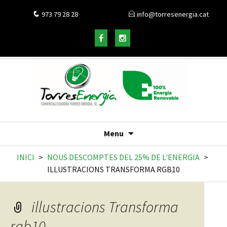
973 79 28 28
info@torresenergia.cat
Menu
INICI
>
NOUS DESCOMPTES DEL 25% DE L'ENERGIA
>
ILLUSTRACIONS TRANSFORMA RGB10
illustracions Transforma
rgb10