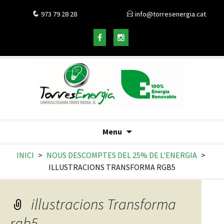
973 79 28 28
info@torresenergia.cat
Menu
INICI
>
NOUS DESCOMPTES DEL 25% DE L'ENERGIA
>
ILLUSTRACIONS TRANSFORMA RGB5
illustracions Transforma
rgb5