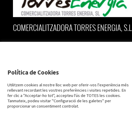
COMERCIALITZADORA TORRES ENERGIA, S.L
C/ Vall nº 2, planta baixa
25170 Torres de Segre
Lleida
Política de Cookies
973 79 28 28
973 79 61 96
2015-2026 TORRESENERGIA ©
Utilitzem cookies al nostre lloc web per oferir-vos l'experiència més
info@torresenergia.cat
rellevant recordant les vostres preferències i visites repetides. En
Avís Legal i Protecció de dades
Política de Cookies
Configuració cookies
fer clic a "Acceptar-ho tot", accepteu l'ús de TOTES les cookies.
Tanmateix, podeu visitar "Configuració de les galetes" per
Designed by
LaPometa
proporcionar un consentiment controlat.