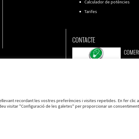
Calculador de potències
Tarifes
CONTACTE
COMER
TORRES 
973
C/ Vall nº 2, planta baixa
973
25170 Torres de Segre
inf
Lleida
llevant recordant les vostres preferències i visites repetides. En fer clic a
deu visitar "Configuració de les galetes" per proporcionar un consentiment
tecció de dades
Política de Cookies
Configuració cookies