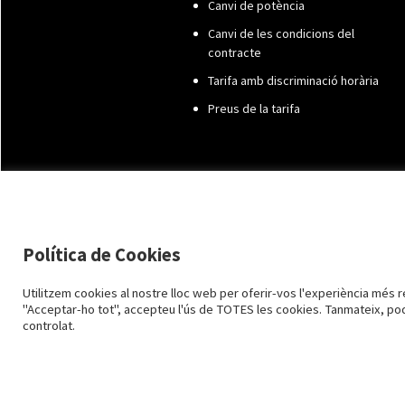
Canvi de potència
Canvi de les condicions del
contracte
Tarifa amb discriminació horària
Preus de la tarifa
Política de Cookies
Utilitzem cookies al nostre lloc web per oferir-vos l'experiència més re
"Acceptar-ho tot", accepteu l'ús de TOTES les cookies. Tanmateix, po
controlat.
Avís Legal i Pro
2015-2026 TORRESENERGIA ©