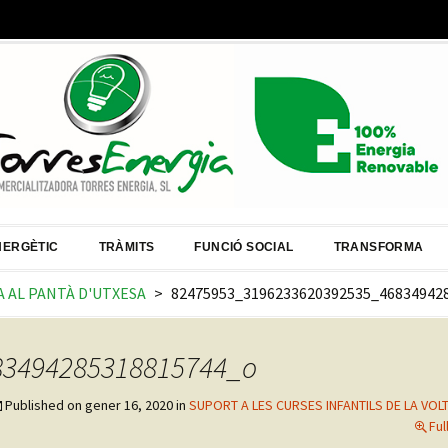
NERGÈTIC
TRÀMITS
FUNCIÓ SOCIAL
TRANSFORMA
A AL PANTÀ D'UTXESA
>
82475953_3196233620392535_46834942
83494285318815744_o
Published on
gener 16, 2020
in
SUPORT A LES CURSES INFANTILS DE LA VOL
Ful