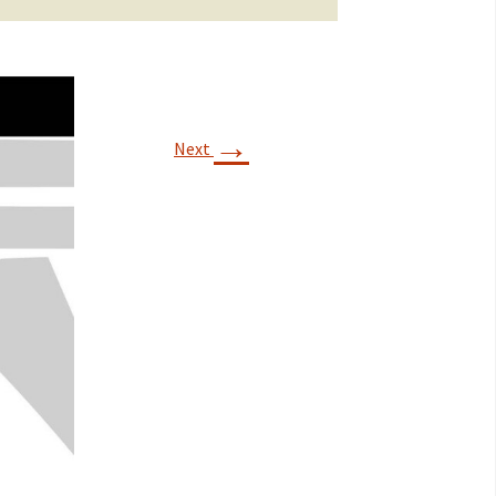
→
Next