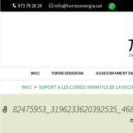
Buscar:
973 79 28 28
info@torresenergia.cat
INICI
TORRESENERGIA
ASSESORAMENT E
INICI
>
SUPORT A LES CURSES INFANTILS DE LA VOLT
82475953_3196233620392535_46