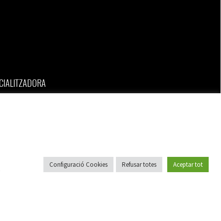
CIALITZADORA
ENERGIA, S.L.
 79 28 28
 79 61 96
o@torresenergia.cat
Configuració Cookies
Refusar totes
Aceptar tot
Designed by
LaPometa