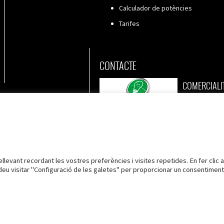
Calculador de potències
Tarifes
CONTACTE
COMERCIAL
TORRES ENER
973 79 2
C/ Vall nº 2, planta baixa
973 79 6
25170 Torres de Segre
info@tor
Lleida
llevant recordant les vostres preferències i visites repetides. En fer clic a
deu visitar "Configuració de les galetes" per proporcionar un consentiment
tecció de dades
Política de Cookies
Configuració cookies