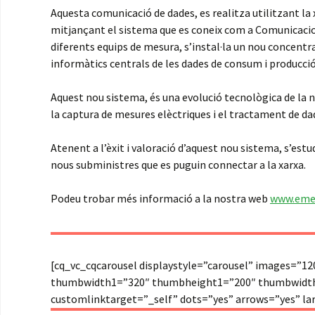
Aquesta comunicació de dades, es realitza utilitzant la 
mitjançant el sistema que es coneix com a Comunicacio
diferents equips de mesura, s’instal·la un nou concen
informàtics centrals de les dades de consum i producció
Aquest nou sistema, és una evolució tecnològica de la n
la captura de mesures elèctriques i el tractament de d
Atenent a l’èxit i valoració d’aquest nou sistema, s’e
nous subministres que es puguin connectar a la xarxa.
Podeu trobar més informació a la nostra web
www.emee
[cq_vc_cqcarousel displaystyle=”carousel” images=”
thumbwidth1=”320″ thumbheight1=”200″ thumbwidth
customlinktarget=”_self” dots=”yes” arrows=”yes” l