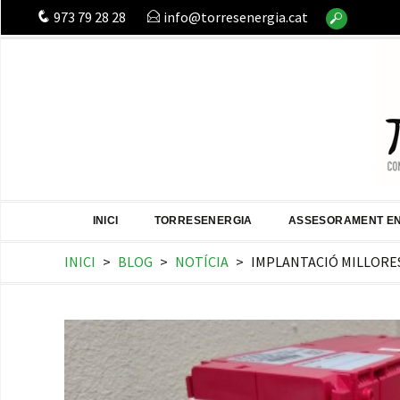
Buscar:
973 79 28 28
info@torresenergia.cat
INICI
TORRESENERGIA
ASSESORAMENT E
INICI
>
BLOG
>
NOTÍCIA
>
IMPLANTACIÓ MILLORE