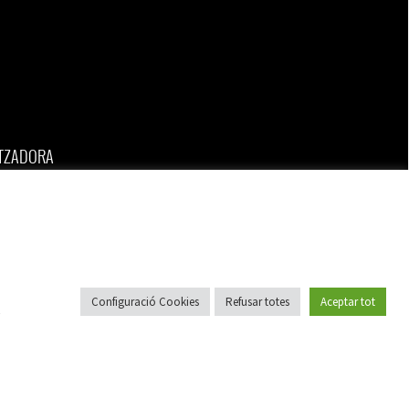
ITZADORA
GIA, S.L.
8 28
1 96
resenergia.cat
Configuració Cookies
Refusar totes
Aceptar tot
Designed by
LaPometa