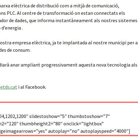
xarxa elèctrica de distribució com a mitjà de comunicació,
ns PLC. Al centre de transformació on estan connectats els
trador de dades, que informa instantàneament als nostres sistemes
 d’energia .
ostra empresa elèctrica, ja te implantada al nostre municipi per a
ades de consum.
studiarà anar ampliant progressivament aquesta nova tecnologia als
tds.cat
i al Facebook.
1204,1202,1200″ slidestoshow=”5″ thumbstoshow=”7″
2=”120″ thumbheight2=”80″ onclick=”lightbox”
argeimagearrows=”yes” autoplay=”no” autoplayspeed=”4000″]