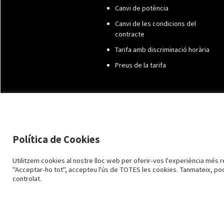
Canvi de potència
Canvi de les condicions del
contracte
Tarifa amb discriminació horària
Preus de la tarifa
Política de Cookies
Utilitzem cookies al nostre lloc web per oferir-vos l'experiència més re
"Acceptar-ho tot", accepteu l'ús de TOTES les cookies. Tanmateix, po
controlat.
Avís Legal i Pro
2015-2026 TORRESENERGIA ©