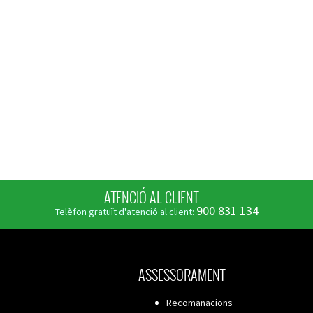
ATENCIÓ AL CLIENT
900 831 134
Telèfon gratuït d'atenció al client:
ASSESSORAMENT
Recomanacions