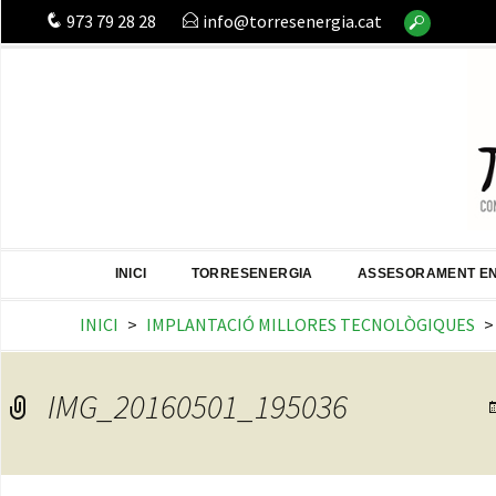
Buscar:
973 79 28 28
info@torresenergia.cat
INICI
TORRESENERGIA
ASSESORAMENT E
INICI
>
IMPLANTACIÓ MILLORES TECNOLÒGIQUES
>
IMG_20160501_195036