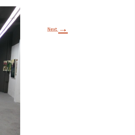
→
Next