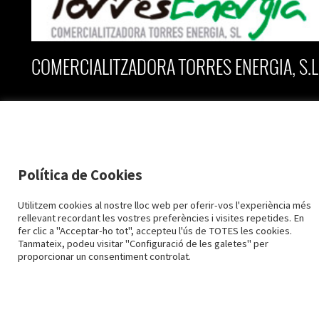
COMERCIALITZADORA TORRES ENERGIA, S.L
C/ Vall nº 2, planta baixa
25170 Torres de Segre
Lleida
Política de Cookies
973 79 28 28
973 79 61 96
2015-2026 TORRESENERGIA ©
Utilitzem cookies al nostre lloc web per oferir-vos l'experiència més
info@torresenergia.cat
rellevant recordant les vostres preferències i visites repetides. En
Avís Legal i Protecció de dades
Política de Cookies
Configuració cookies
fer clic a "Acceptar-ho tot", accepteu l'ús de TOTES les cookies.
Tanmateix, podeu visitar "Configuració de les galetes" per
Designed by
LaPometa
proporcionar un consentiment controlat.