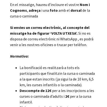
En el missatge, haureu d’incloure el vostre
Nom i
Cognoms
,
adreça
i una
foto
amb el
dorsal
de la
cursa o caminada
Si envies un correu electrònic, al concepte del
missatge ha de figurar ‘VOLTA UTXESA’.
Si no es
disposa de correu electrònic ni WhatsApp , es podrà
venir a les nostres oficines o trucar per telèfon.
Normativa:
La bonificació es realitzarà a tots els
participants que finalitzin la cursa o caminada
a la que estan inscrits (ja sigui la de 10 km, 6,5
km, les curses infantils o la caminada).
Descompte de 12€
per a les inscripcions a les
curses o caminada d’adults i
2€
per a la cursa
infantil.