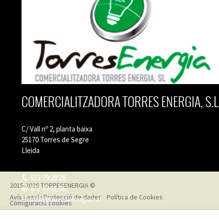
COMERCIALITZADORA TORRES ENERGIA, S.L
C/ Vall nº 2, planta baixa
25170 Torres de Segre
Lleida
973 79 28 28
2015-2026 TORRESENERGIA ©
973 79 61 96
Avís Legal i Protecció de dades
Política de Cookies
info@torresenergia.cat
Configuració cookies
Designed by
LaPometa