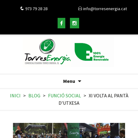
973 79 28 28
info@torresenergia.cat
Menu
INICI
>
BLOG
>
FUNCIÓ SOCIAL
>
XI VOLTA AL PANTÀ
D’UTXESA