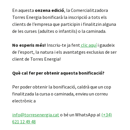
En aquesta
onzena edició
, la Comercialitzadora
Torres Energia bonificarà la inscripció a tots els
clients de l’empresa que participin i finalitzin alguna
de les curses (adultes o infantils) o la caminada.
No esperis més!
Inscriu-te ja fent
clic aquí
i gaudeix
de l’esport, la natura i els avantatges exclusius de ser
client de Torres Energia!
Què cal fer per obtenir aquesta bonificació?
Per poder obtenir la bonificació, caldrà que un cop
finalitzada la cursa o caminada, envieu un correu
electrònic a
info@torresenergia.cat
o bé un WhatsApp al
(+34)
621 12 49 48